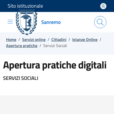
Sito istituzionale
Salta e vai al contenuto
Salta e vai al footer
Sanremo
Home
/
Servizi online
/
Cittadini
/
Istanze Online
/
Apertura pratiche
/
Servizi Sociali
Apertura pratiche digitali
SERVIZI SOCIALI
Elenco pratiche per tipologia